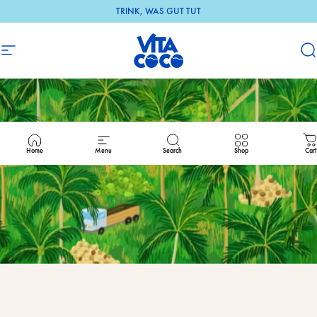
Direkt zum Inhalt
TRINK, WAS GUT TUT
Seitennavigation
DE Vita Coco
S
Home
Menu
Search
Shop
Cart