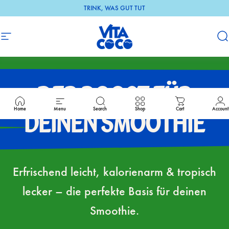
Direkt zum Inhalt
TRINK, WAS GUT TUT
Seitennavigation
DE Vita Coco
S
DER
BOOST
FÜR
Home
Menu
Search
Shop
Cart
Account
DEINEN
SMOOTHIE
Erfrischend leicht, kalorienarm & tropisch
lecker – die perfekte Basis für deinen
Smoothie.