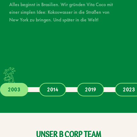
Alles beginnt in Brasilien. Wir gründen Vita Coco mit
einer simplen Idee: Kokoswasser in die Straßen von
New York zu bringen. Und später in die Welt!
2003
2014
2019
2023
Seite 1
Seite 2
Seite 3
S
UNSER
B
CORP
TEAM